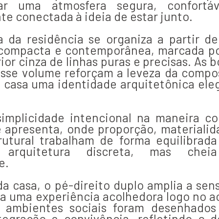
ar uma atmosfera segura, confortá
e conectada à ideia de estar junto.
a da residência se organiza a partir d
compacta e contemporânea, marcada p
or cinza de linhas puras e precisas. As 
esse volume reforçam a leveza da compo
 casa uma identidade arquitetônica ele
simplicidade intencional na maneira c
e apresenta, onde proporção, materialid
utural trabalham de forma equilibrada
 arquitetura discreta, mas chei
e.
a casa, o pé-direito duplo amplia a sen
ria uma experiência acolhedora logo no a
Os ambientes sociais foram desenhados
tegração e convivência, refletindo o d