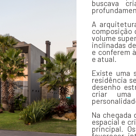
buscava cri
profundament
A arquitetur
composição 
volume superi
inclinadas d
e conferem à
e atual.
Existe uma 
residência s
desenho estr
criar uma
personalidad
Na chegada d
espacial e c
principal. 
favorecer in