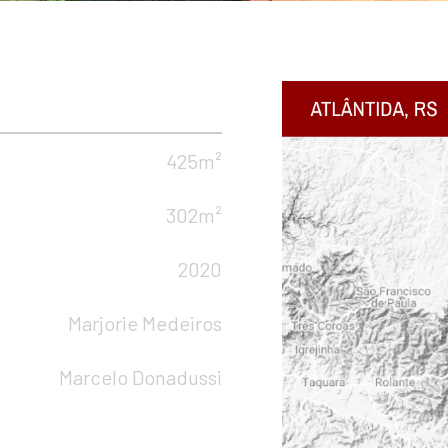
425m²
302m²
2020
Marjorie Medeiros
Marcelo Donadussi