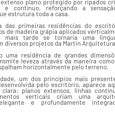
 extenso plano protegido por ripados cr
e e contínuo, reforçando a sensaç
ue estrutura toda a casa.
 das primeiras residências do escritó
dos de madeira grápia aplicados vertical
e mais tarde se tornaria uma ling
 diversos projetos da Martin Arquitetura
 uma residência de grandes dimensõ
nsmite leveza através da maneira como
spalham horizontalmente pelo terreno.
idade, um dos princípios mais present
desenvolvida pelo escritório, aparece aq
clara: planos extensos, linhas contín
mentos verticais criam uma arquit
, elegante e profundamente integr