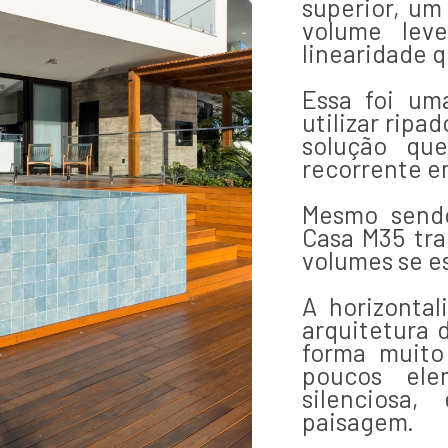
superior, um
volume lev
linearidade q
Essa foi uma
utilizar ripa
solução qu
recorrente em
Mesmo sendo
Casa M35 tra
volumes se e
A horizontal
arquitetura 
forma muito 
poucos ele
silenciosa
paisagem.