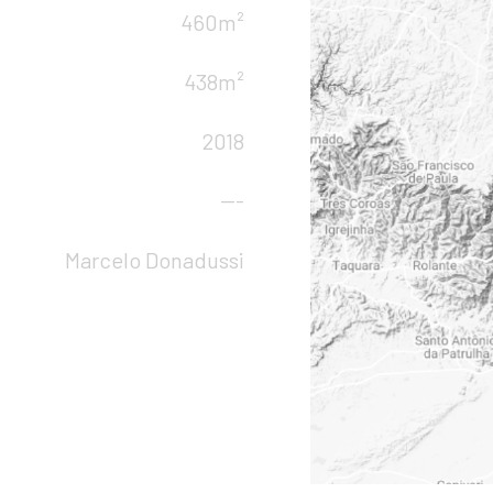
460m²
438m²
2018
---
Marcelo Donadussi