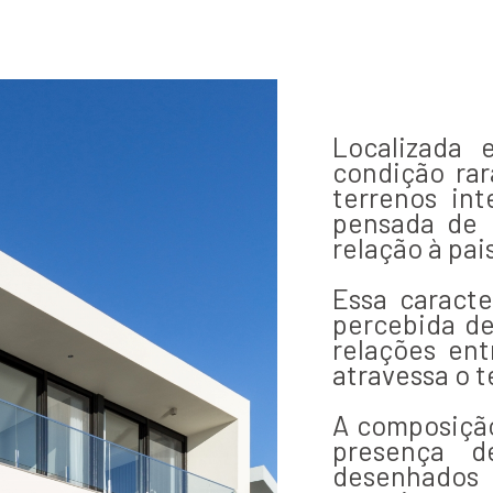
Localizada
condição rar
terrenos int
pensada de 
relação à pa
Essa caracte
percebida de
relações ent
atravessa o t
A composição
presença d
desenhados 