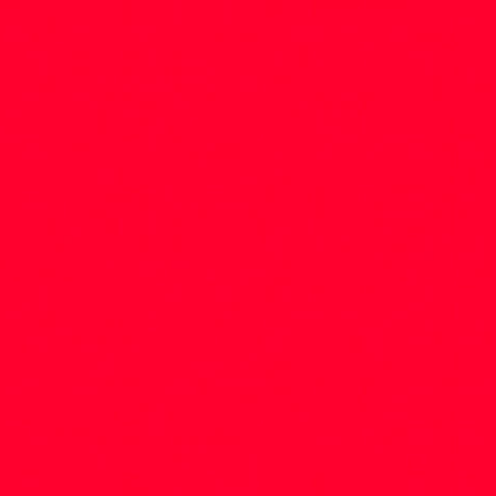
Mídias
A comu
partes
conte
https:
27/03/