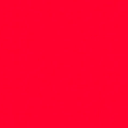
nidade do ArchDaily Brasil é uma das mais engajadas da rede global,
 do mundo. A indicação da Casa Concreto reforça o compromisso da
xto e marcadas por uma linguagem arquitetônica contemporânea e 
//www.archdaily.com.br/br/1036732/casa-concreto-e18-martin-arquite
2026