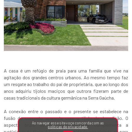
A casa é um refúgio de praia para uma família que vive na
agitação dos grandes centros urbanos. Ao mesmo tempo faz
um resgate ao trabalho do pai de proprietária, que ao longo dos
anos adquiriu tijolos maciços que outrora fizeram parte de
casas tradicionais da cultura germânica na Serra Gaúcha.
A conexão entre o passado e o presente se estabelece na
fusão do concreto aparente com o tijolo de demolição. O
Ao navegar esse site voçe concorda com as
aspecto bruto do concreto aparente complementa a
políticas de privacidade.
rusticidade do tijolo. A Casa tira partido do lote abrindo-se para