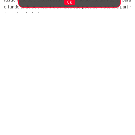
Ok
o fundo onde se encontra um lago que pode ser visto já a partir
da porta principal.
No térreo desenvolvem-se as atividades sociais em ambientes
totalmente integrados. De forma mais privada, a suíte térrea é
destinada aos hóspedes.
No pavimento superior encontra-se o restante da área íntima
da residência, para um melhor aproveitamento do terreno, o
abrigo dos carros encontra-se descolado do corpo da casa
permitindo um jardim entre ele e a escada.
A solução formal do projeto é marcada pelo jogo de volume de
concreto aparente, tijolo de demolição e planos de vidro, ora
em contraste e oposição, ora em harmonia e alinhamentos de
planos.