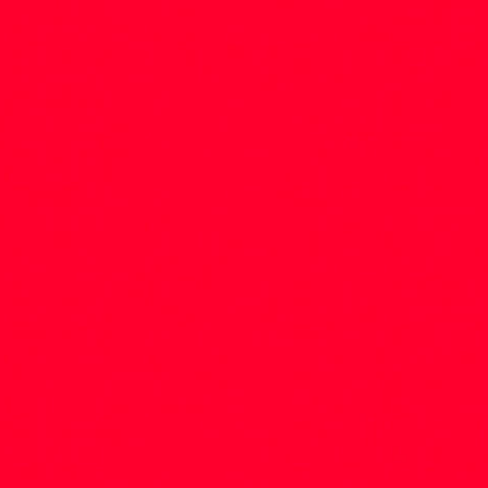
404
A página que você está tentando acessar não existe!
Utilize os menus do topo ou do rodape para acessar as áreas do site